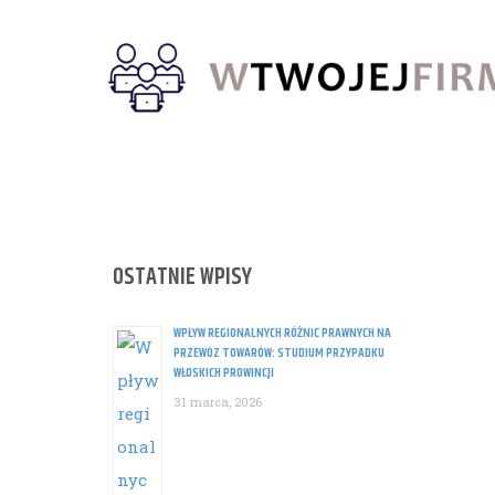
Skip
to
content
OSTATNIE WPISY
WPŁYW REGIONALNYCH RÓŻNIC PRAWNYCH NA
PRZEWÓZ TOWARÓW: STUDIUM PRZYPADKU
WŁOSKICH PROWINCJI
31 marca, 2026