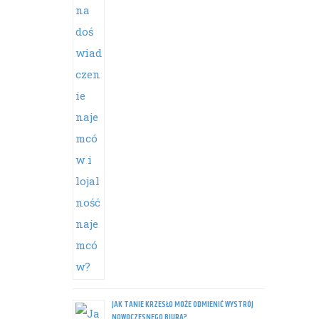
JAK TANIE KRZESŁO MOŻE ODMIENIĆ WYSTRÓJ
NOWOCZESNEGO BIURA?