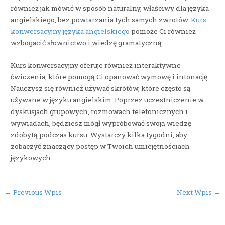
również jak mówić w sposób naturalny, właściwy dla języka
angielskiego, bez powtarzania tych samych zwrotów.
Kurs
konwersacyjny języka angielskiego
pomoże Ci również
wzbogacić słownictwo i wiedzę gramatyczną.
Kurs konwersacyjny oferuje również interaktywne
ćwiczenia, które pomogą Ci opanować wymowę i intonację.
Nauczysz się również używać skrótów, które często są
używane w języku angielskim. Poprzez uczestniczenie w
dyskusjach grupowych, rozmowach telefonicznych i
wywiadach, będziesz mógł wypróbować swoją wiedzę
zdobytą podczas kursu. Wystarczy kilka tygodni, aby
zobaczyć znaczący postęp w Twoich umiejętnościach
językowych.
Post
←
Previous Wpis
Next Wpis
→
navigation