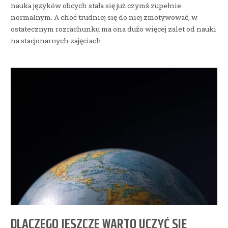
nauka języków obcych stała się już czymś zupełnie
normalnym. A choć trudniej się do niej zmotywować, w
ostatecznym rozrachunku ma ona dużo więcej zalet od nauki
na stacjonarnych zajęciach.
DLACZEGO JESZCZE WARTO UCZYĆ SIĘ