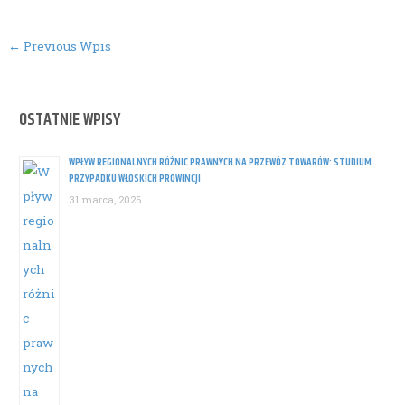
Post
←
Previous Wpis
navigation
OSTATNIE WPISY
WPŁYW REGIONALNYCH RÓŻNIC PRAWNYCH NA PRZEWÓZ TOWARÓW: STUDIUM
PRZYPADKU WŁOSKICH PROWINCJI
31 marca, 2026