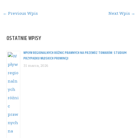
Post
←
Previous Wpis
Next Wpis
→
navigation
OSTATNIE WPISY
WPŁYW REGIONALNYCH RÓŻNIC PRAWNYCH NA PRZEWÓZ TOWARÓW: STUDIUM
PRZYPADKU WŁOSKICH PROWINCJI
31 marca, 2026