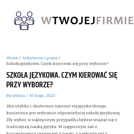
Skip
to
content
Home
Szkolenie i praca
Szkoła językowa. Czym kierować się przy wyborze?
SZKOŁA JĘZYKOWA. CZYM KIEROWAĆ SIĘ
PRZY WYBORZE?
By
admin
/
30 maja, 2023
Aby szybko i skuteczne nauczyć się języka obcego,
konieczne jest wybranie odpowiedniej szkoły językowej.
Zły wybór, w najlepszym przypadku będzie wiązać się z
trudniejszą nauką języka. W najgorszym zaś z
koniecznością rezygnacji z nauki, a niekiedy też z