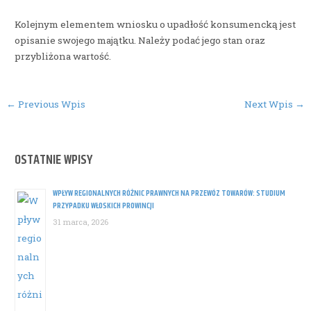
Kolejnym elementem wniosku o upadłość konsumencką jest
opisanie swojego majątku. Należy podać jego stan oraz
przybliżona wartość.
Post
←
Previous Wpis
Next Wpis
→
navigation
OSTATNIE WPISY
WPŁYW REGIONALNYCH RÓŻNIC PRAWNYCH NA PRZEWÓZ TOWARÓW: STUDIUM
PRZYPADKU WŁOSKICH PROWINCJI
31 marca, 2026