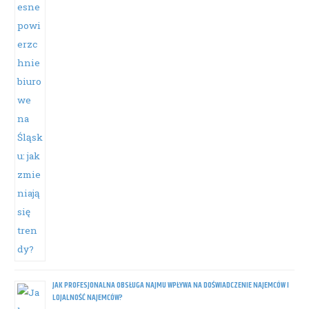
JAK PROFESJONALNA OBSŁUGA NAJMU WPŁYWA NA DOŚWIADCZENIE NAJEMCÓW I
LOJALNOŚĆ NAJEMCÓW?