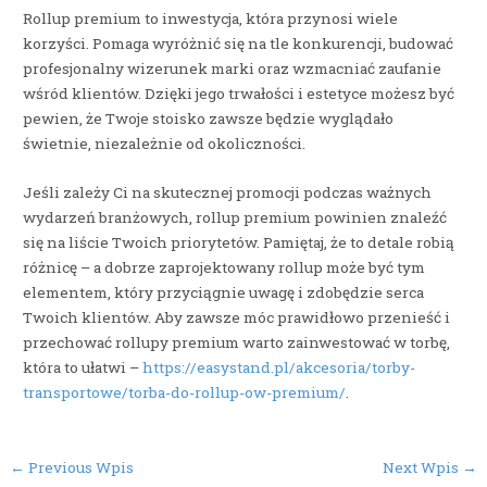
Rollup premium to inwestycja, która przynosi wiele
korzyści. Pomaga wyróżnić się na tle konkurencji, budować
profesjonalny wizerunek marki oraz wzmacniać zaufanie
wśród klientów. Dzięki jego trwałości i estetyce możesz być
pewien, że Twoje stoisko zawsze będzie wyglądało
świetnie, niezależnie od okoliczności.
Jeśli zależy Ci na skutecznej promocji podczas ważnych
wydarzeń branżowych, rollup premium powinien znaleźć
się na liście Twoich priorytetów. Pamiętaj, że to detale robią
różnicę – a dobrze zaprojektowany rollup może być tym
elementem, który przyciągnie uwagę i zdobędzie serca
Twoich klientów. Aby zawsze móc prawidłowo przenieść i
przechować rollupy premium warto zainwestować w torbę,
która to ułatwi –
https://easystand.pl/akcesoria/torby-
transportowe/torba-do-rollup-ow-premium/
.
Post
←
Previous Wpis
Next Wpis
→
navigation