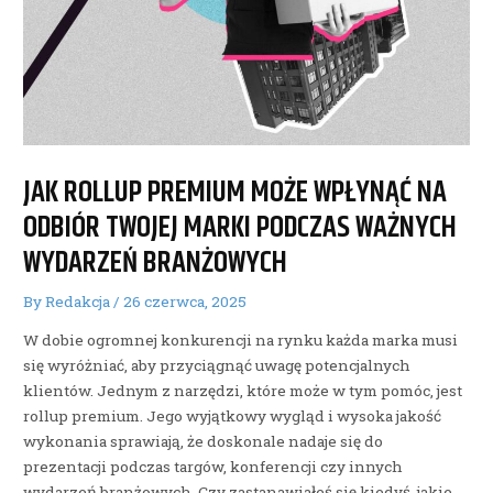
JAK ROLLUP PREMIUM MOŻE WPŁYNĄĆ NA
ODBIÓR TWOJEJ MARKI PODCZAS WAŻNYCH
WYDARZEŃ BRANŻOWYCH
By
Redakcja
/
26 czerwca, 2025
W dobie ogromnej konkurencji na rynku każda marka musi
się wyróżniać, aby przyciągnąć uwagę potencjalnych
klientów. Jednym z narzędzi, które może w tym pomóc, jest
rollup premium. Jego wyjątkowy wygląd i wysoka jakość
wykonania sprawiają, że doskonale nadaje się do
prezentacji podczas targów, konferencji czy innych
wydarzeń branżowych. Czy zastanawiałeś się kiedyś, jakie