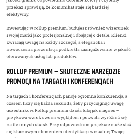
jakości grafika, odpowiednio dobrane kolory i czytelny
przekaz sprawiają, że komunikat staje się bardziej
efektywny.
Inwestując w rollup premium, budujesz również wizerunek
swojej marki jako profesjonalnej i dbającej o detale. Klienci
zwracają uwagę na każdy szczegół, a elegancka i
nowoczesna prezentacja podkreśla zaangażowanie w jakość
oferowanych usług lub produktów.
ROLLUP PREMIUM – SKUTECZNE NARZĘDZIE
PROMOCJI NA TARGACH I KONFERENCJACH
Na targach i konferencjach panuje ogromna konkurencja, a
czasem liczy się każda sekunda, żeby przyciągnąć uwagę
uczestników. Rollup premium działa tutaj jak magnes –
przykuwa wzrok swoim wyglądem i pozwala wyróżnić się
na tle innych stoisk. Przy odpowiednim projekcie może stać
się kluczowym elementem identyfikacji wizualnej Twojej