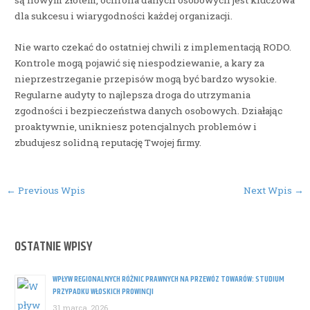
są nowym złotem, ochrona danych osobowych jest kluczowa
dla sukcesu i wiarygodności każdej organizacji.
Nie warto czekać do ostatniej chwili z implementacją RODO.
Kontrole mogą pojawić się niespodziewanie, a kary za
nieprzestrzeganie przepisów mogą być bardzo wysokie.
Regularne audyty to najlepsza droga do utrzymania
zgodności i bezpieczeństwa danych osobowych. Działając
proaktywnie, unikniesz potencjalnych problemów i
zbudujesz solidną reputację Twojej firmy.
Post
←
Previous Wpis
Next Wpis
→
navigation
OSTATNIE WPISY
WPŁYW REGIONALNYCH RÓŻNIC PRAWNYCH NA PRZEWÓZ TOWARÓW: STUDIUM
PRZYPADKU WŁOSKICH PROWINCJI
31 marca, 2026