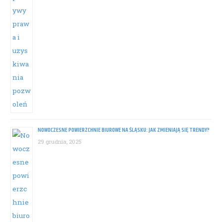
NOWOCZESNE POWIERZCHNIE BIUROWE NA ŚLĄSKU: JAK ZMIENIAJĄ SIĘ TRENDY?
29 grudnia, 2025