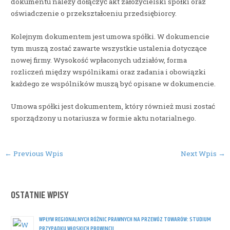
dokumentu należy dołączyć akt założycielski spółki oraz
oświadczenie o przekształceniu przedsiębiorcy.
Kolejnym dokumentem jest umowa spółki. W dokumencie
tym muszą zostać zawarte wszystkie ustalenia dotyczące
nowej firmy. Wysokość wpłaconych udziałów, forma
rozliczeń między wspólnikami oraz zadania i obowiązki
każdego ze wspólników muszą być opisane w dokumencie.
Umowa spółki jest dokumentem, który również musi zostać
sporządzony u notariusza w formie aktu notarialnego.
Post
←
Previous Wpis
Next Wpis
→
navigation
OSTATNIE WPISY
WPŁYW REGIONALNYCH RÓŻNIC PRAWNYCH NA PRZEWÓZ TOWARÓW: STUDIUM
PRZYPADKU WŁOSKICH PROWINCJI