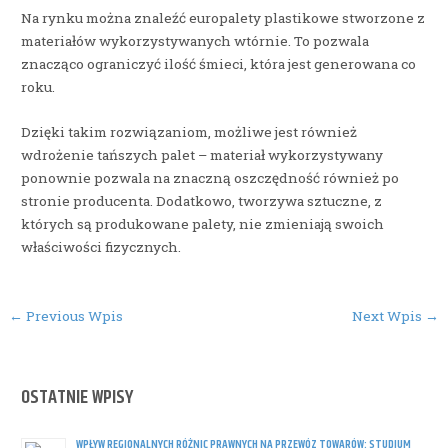
Na rynku można znaleźć europalety plastikowe stworzone z
materiałów wykorzystywanych wtórnie. To pozwala
znacząco ograniczyć ilość śmieci, która jest generowana co
roku.
Dzięki takim rozwiązaniom, możliwe jest również
wdrożenie tańszych palet – materiał wykorzystywany
ponownie pozwala na znaczną oszczędność również po
stronie producenta. Dodatkowo, tworzywa sztuczne, z
których są produkowane palety, nie zmieniają swoich
właściwości fizycznych.
Post
←
Previous Wpis
Next Wpis
→
navigation
OSTATNIE WPISY
WPŁYW REGIONALNYCH RÓŻNIC PRAWNYCH NA PRZEWÓZ TOWARÓW: STUDIUM