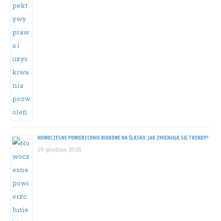
NOWOCZESNE POWIERZCHNIE BIUROWE NA ŚLĄSKU: JAK ZMIENIAJĄ SIĘ TRENDY?
29 grudnia, 2025