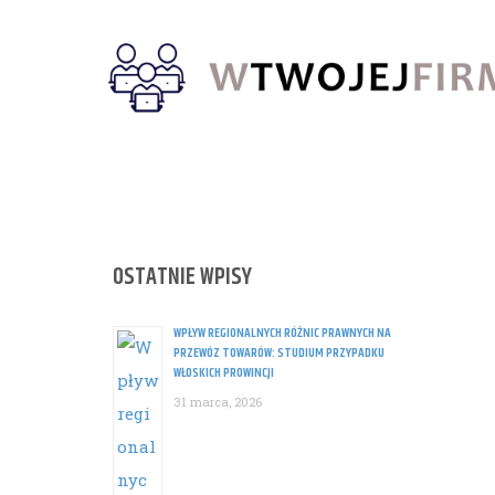
Skip
to
content
OSTATNIE WPISY
WPŁYW REGIONALNYCH RÓŻNIC PRAWNYCH NA
PRZEWÓZ TOWARÓW: STUDIUM PRZYPADKU
WŁOSKICH PROWINCJI
31 marca, 2026