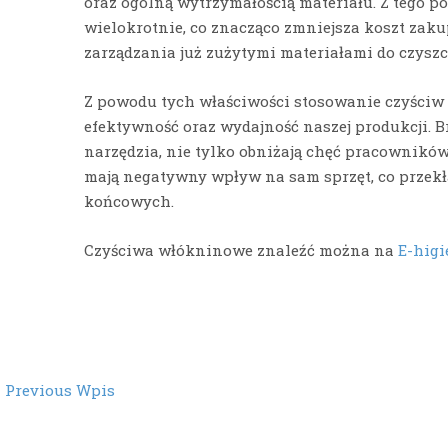
oraz ogólną wytrzymałością materiału. Z tego
wielokrotnie, co znacząco zmniejsza koszt zaku
zarządzania już zużytymi materiałami do czyszc
Z powodu tych właściwości stosowanie czyści
efektywność oraz wydajność naszej produkcji. B
narzędzia, nie tylko obniżają chęć pracowników
mają negatywny wpływ na sam sprzęt, co przekł
końcowych.
Czyściwa włókninowe znaleźć można na
E-higi
st
←
Previous Wpis
vigation