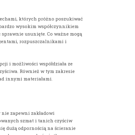
cechami, których próżno poszukiwać
e bardzo wysokim współczynnikiem
yć sprawnie usunięte. Co ważne mogą
gentami, rozpuszczalnikami i
cji i możliwości współdziała ze
czyściwa. Również w tym zakresie
ad innymi materiałami.
w nie zapewni zakładowi
sowanych szmat i tanich czyściw
ię dużą odpornością na ścieranie