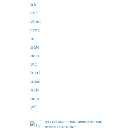
JAK TANIE KRZESŁO MOŻE ODMIENIĆ WYSTRÓJ
NOWOCZESNEGO BIURA?