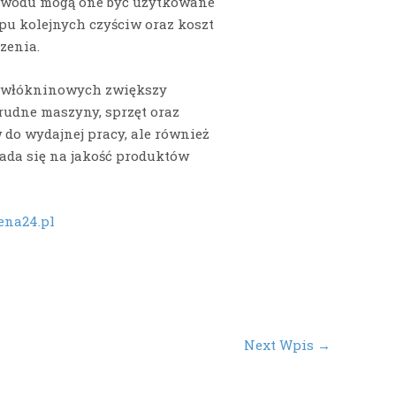
 powodu mogą one być użytkowane
pu kolejnych czyściw oraz koszt
zenia.
w włókninowych zwiększy
rudne maszyny, sprzęt oraz
 do wydajnej pracy, ale również
ada się na jakość produktów
ena24.pl
Next Wpis
→