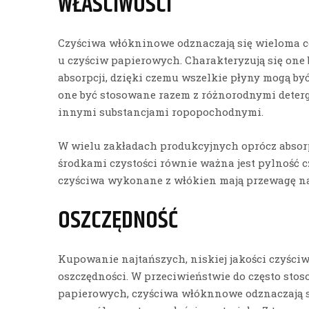
WŁAŚCIWOŚCI
Czyściwa włókninowe odznaczają się wieloma 
u czyściw papierowych. Charakteryzują się on
absorpcji, dzięki czemu wszelkie płyny mogą b
one być stosowane razem z różnorodnymi deter
innymi substancjami ropopochodnymi.
W wielu zakładach produkcyjnych oprócz absorp
środkami czystości równie ważna jest pylność 
czyściwa wykonane z włókien mają przewagę n
OSZCZĘDNOŚĆ
Kupowanie najtańszych, niskiej jakości czyści
oszczędności. W przeciwieństwie do często sto
papierowych, czyściwa włóknnowe odznaczają s