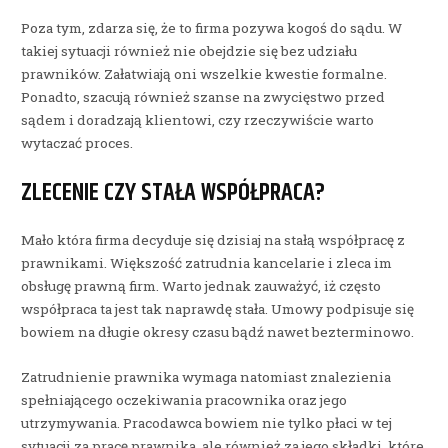
Poza tym, zdarza się, że to firma pozywa kogoś do sądu. W
takiej sytuacji również nie obejdzie się bez udziału
prawników. Załatwiają oni wszelkie kwestie formalne.
Ponadto, szacują również szanse na zwycięstwo przed
sądem i doradzają klientowi, czy rzeczywiście warto
wytaczać proces.
ZLECENIE CZY STAŁA WSPÓŁPRACA?
Mało która firma decyduje się dzisiaj na stałą współpracę z
prawnikami. Większość zatrudnia kancelarie i zleca im
obsługę prawną firm. Warto jednak zauważyć, iż często
współpraca ta jest tak naprawdę stała. Umowy podpisuje się
bowiem na długie okresy czasu bądź nawet bezterminowo.
Zatrudnienie prawnika wymaga natomiast znalezienia
spełniającego oczekiwania pracownika oraz jego
utrzymywania. Pracodawca bowiem nie tylko płaci w tej
sytuacji za pracę prawnika, ale również za jego składki, które