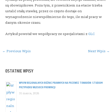
są obowiązkowe. Poza tym, z prawnikiem na etacie trzeba
ustalić stałą stawkę, przez co często dostaje on
wynagrodzenie niewspółmierne do tego, ile miał pracy w
danym okresie czasu.
Artykuł powstał we współpracy ze specjalistami z
GLC
Post
←
Previous Wpis
Next Wpis
→
navigation
OSTATNIE WPISY
WPŁYW REGIONALNYCH RÓŻNIC PRAWNYCH NA PRZEWÓZ TOWARÓW: STUDIUM
PRZYPADKU WŁOSKICH PROWINCJI
31 marca, 2026