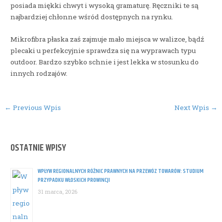
posiada miękki chwyt i wysoką gramaturę. Ręczniki te są
najbardziej chłonne wśród dostępnych na rynku.
Mikrofibra płaska zaś zajmuje mało miejsca w walizce, bądź
plecaki u perfekcyjnie sprawdza się na wyprawach typu
outdoor. Bardzo szybko schnie i jest lekka w stosunku do
innych rodzajów.
Post
←
Previous Wpis
Next Wpis
→
navigation
OSTATNIE WPISY
WPŁYW REGIONALNYCH RÓŻNIC PRAWNYCH NA PRZEWÓZ TOWARÓW: STUDIUM
PRZYPADKU WŁOSKICH PROWINCJI
31 marca, 2026