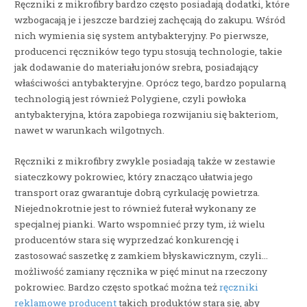
Ręczniki z mikrofibry bardzo często posiadają dodatki, które
wzbogacają je i jeszcze bardziej zachęcają do zakupu. Wśród
nich wymienia się system antybakteryjny. Po pierwsze,
producenci ręczników tego typu stosują technologie, takie
jak dodawanie do materiału jonów srebra, posiadający
właściwości antybakteryjne. Oprócz tego, bardzo popularną
technologią jest również Polygiene, czyli powłoka
antybakteryjna, która zapobiega rozwijaniu się bakteriom,
nawet w warunkach wilgotnych.
Ręczniki z mikrofibry zwykle posiadają także w zestawie
siateczkowy pokrowiec, który znacząco ułatwia jego
transport oraz gwarantuje dobrą cyrkulację powietrza.
Niejednokrotnie jest to również futerał wykonany ze
specjalnej pianki. Warto wspomnieć przy tym, iż wielu
producentów stara się wyprzedzać konkurencję i
zastosować saszetkę z zamkiem błyskawicznym, czyli…
możliwość zamiany ręcznika w pięć minut na rzeczony
pokrowiec. Bardzo często spotkać można też
ręczniki
reklamowe producent
takich produktów stara się, aby