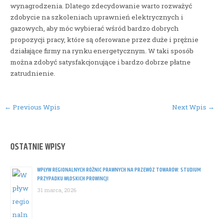
wynagrodzenia. Dlatego zdecydowanie warto rozważyć
zdobycie na szkoleniach uprawnień elektrycznych i
gazowych, aby móc wybierać wśród bardzo dobrych
propozycji pracy, które są oferowane przez duże i prężnie
działające firmy na rynku energetycznym. W taki sposób
można zdobyć satysfakcjonujące i bardzo dobrze płatne
zatrudnienie.
Post
←
Previous Wpis
Next Wpis
→
navigation
OSTATNIE WPISY
WPŁYW REGIONALNYCH RÓŻNIC PRAWNYCH NA PRZEWÓZ TOWARÓW: STUDIUM
PRZYPADKU WŁOSKICH PROWINCJI
31 marca, 2026