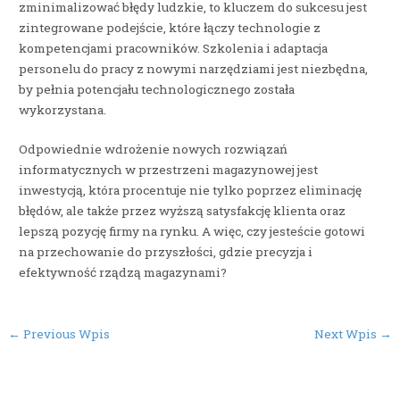
zminimalizować błędy ludzkie, to kluczem do sukcesu jest
zintegrowane podejście, które łączy technologie z
kompetencjami pracowników. Szkolenia i adaptacja
personelu do pracy z nowymi narzędziami jest niezbędna,
by pełnia potencjału technologicznego została
wykorzystana.
Odpowiednie wdrożenie nowych rozwiązań
informatycznych w przestrzeni magazynowej jest
inwestycją, która procentuje nie tylko poprzez eliminację
błędów, ale także przez wyższą satysfakcję klienta oraz
lepszą pozycję firmy na rynku. A więc, czy jesteście gotowi
na przechowanie do przyszłości, gdzie precyzja i
efektywność rządzą magazynami?
Post
←
Previous Wpis
Next Wpis
→
navigation