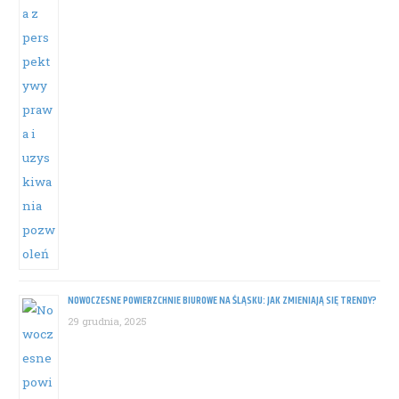
NOWOCZESNE POWIERZCHNIE BIUROWE NA ŚLĄSKU: JAK ZMIENIAJĄ SIĘ TRENDY?
29 grudnia, 2025