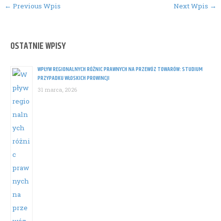
Post
←
Previous Wpis
Next Wpis
→
navigation
OSTATNIE WPISY
WPŁYW REGIONALNYCH RÓŻNIC PRAWNYCH NA PRZEWÓZ TOWARÓW: STUDIUM
PRZYPADKU WŁOSKICH PROWINCJI
31 marca, 2026