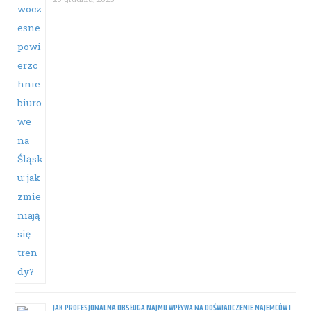
JAK PROFESJONALNA OBSŁUGA NAJMU WPŁYWA NA DOŚWIADCZENIE NAJEMCÓW I