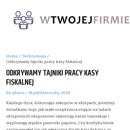
Skip
to
content
Home
Technologia
Odkrywamy tajniki pracy kasy fiskalnej
ODKRYWAMY TAJNIKI PRACY KASY
FISKALNEJ
By
admin
/
18 października, 2024
Każdego dnia, dokonując zakupów w sklepach, jesteśmy
świadkami tego, jak małe urządzenia stojące na ladach
sklepowych ekspresowo rejestrują nasze transakcje i
wypluwają wąskie paseczki papieru. Czy kiedykolwiek
zastanawiałeś się, jak właściwie działa kasa fiskalna, ta