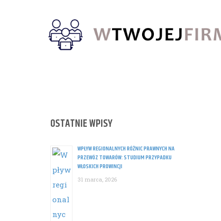
Skip
to
content
OSTATNIE WPISY
WPŁYW REGIONALNYCH RÓŻNIC PRAWNYCH NA
PRZEWÓZ TOWARÓW: STUDIUM PRZYPADKU
WŁOSKICH PROWINCJI
31 marca, 2026