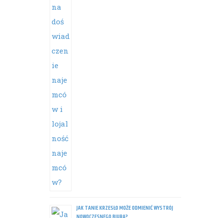
JAK TANIE KRZESŁO MOŻE ODMIENIĆ WYSTRÓJ
NOWOCZESNEGO BIURA?