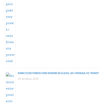
NOWOCZESNE POWIERZCHNIE BIUROWE NA ŚLĄSKU: JAK ZMIENIAJĄ SIĘ TRENDY?
29 grudnia, 2025