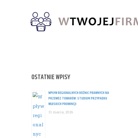
Skip
to
content
OSTATNIE WPISY
WPŁYW REGIONALNYCH RÓŻNIC PRAWNYCH NA
PRZEWÓZ TOWARÓW: STUDIUM PRZYPADKU
WŁOSKICH PROWINCJI
31 marca, 2026