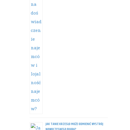
JAK TANIE KRZESŁO MOŻE ODMIENIĆ WYSTRÓJ
NOWOCZESNEGO BIURA?