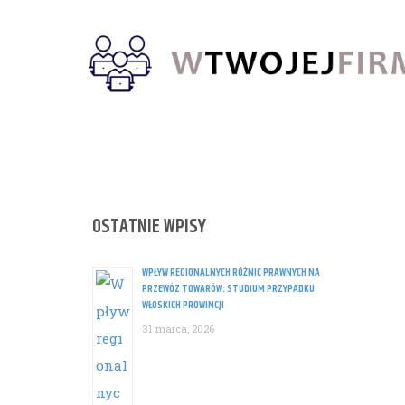
Skip
to
content
OSTATNIE WPISY
WPŁYW REGIONALNYCH RÓŻNIC PRAWNYCH NA
PRZEWÓZ TOWARÓW: STUDIUM PRZYPADKU
WŁOSKICH PROWINCJI
31 marca, 2026