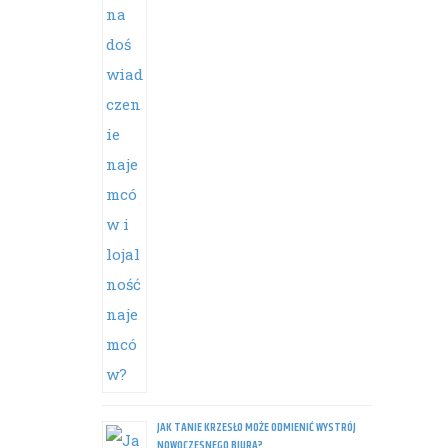
JAK TANIE KRZESŁO MOŻE ODMIENIĆ WYSTRÓJ
NOWOCZESNEGO BIURA?