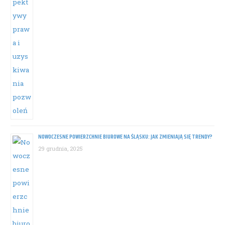
NOWOCZESNE POWIERZCHNIE BIUROWE NA ŚLĄSKU: JAK ZMIENIAJĄ SIĘ TRENDY?
29 grudnia, 2025