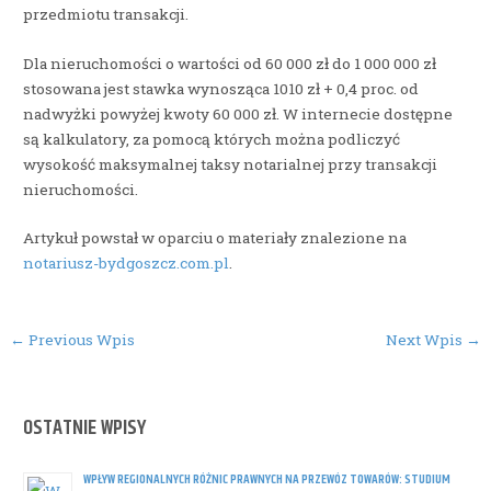
przedmiotu transakcji.
Dla nieruchomości o wartości od 60 000 zł do 1 000 000 zł
stosowana jest stawka wynosząca 1010 zł + 0,4 proc. od
nadwyżki powyżej kwoty 60 000 zł. W internecie dostępne
są kalkulatory, za pomocą których można podliczyć
wysokość maksymalnej taksy notarialnej przy transakcji
nieruchomości.
Artykuł powstał w oparciu o materiały znalezione na
notariusz-bydgoszcz.com.pl
.
Post
←
Previous Wpis
Next Wpis
→
navigation
OSTATNIE WPISY
WPŁYW REGIONALNYCH RÓŻNIC PRAWNYCH NA PRZEWÓZ TOWARÓW: STUDIUM