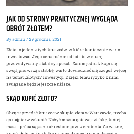
JAK OD STRONY PRAKTYCZNEJ WYGLĄDA
OBRÓT ZŁOTEM?
By
admin
/
29 grudnia, 2021
Złoto to jeden z tych kruszców, w które koniecznie warto
inwestować. Jego cena rośnie od lat i to w miarę
przewidywalny, stabilny sposób. Zanim jednak kupi się
swoją pierwszą sztabkę, warto dowiedzieć się czegoś więcej
na temat „złotych” inwestycji. Dzięki temu ryzyko z nimi
związane będzie jeszcze niższe.
SKĄD KUPIĆ ZŁOTO?
Chcąc sprzedać kruszec w skupie złota w Warszawie, trzeba
go najpierw zakupić. Nabyć można gotową sztabkę, której
masa i próba są jasno określone przez emitenta. Co ważne,
kupić złoto można tylko u sprawdzonych sprzedawców.