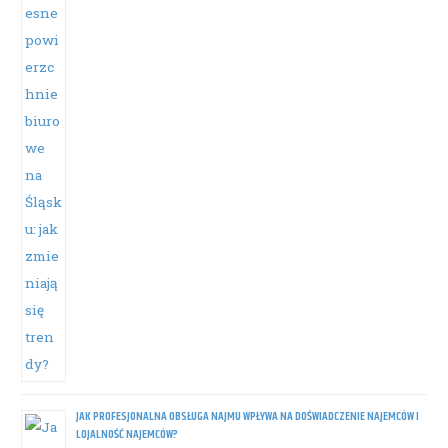
JAK PROFESJONALNA OBSŁUGA NAJMU WPŁYWA NA DOŚWIADCZENIE NAJEMCÓW I
LOJALNOŚĆ NAJEMCÓW?