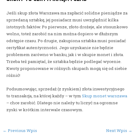
Jeśli skup złota Warszawa ma zapłacić solidne pieniądze za
sprzedaną sztabkę, jej posiadacz musi uwzględnić kilka
istotnych faktów. Po pierwsze, złoto drożeje, ale stosunkowo
wolno, toteż zarobić na nim można dopiero w dłuższym
odstępie czasu. Po drugie, zakupiona sztabka musi posiadać
certyfikat autentyczności. Jego uzyskanie nie będzie
problemem zarówno w banku, jak i w skupie monet i złota.
Trzeba też pamiętać, że sztabka będzie podlegać wycenie.
Kwoty proponowane w różnych skupach mogą się od siebie
różnić!
Podsumowując, sprzedaż (z zyskiem) złota inwestycyjnego
to transakcja, na której każdy – w tym
Skup monet warszawa
– chce zarobić. Dlatego nie należy tu liczyć na ogromne
zyski w krótkim interwale czasowym.
Post
←
Previous Wpis
Next Wpis
→