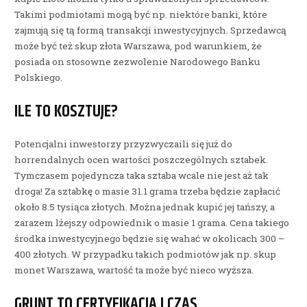
Takimi podmiotami mogą być np. niektóre banki, które
zajmują się tą formą transakcji inwestycyjnych. Sprzedawcą
może być też skup złota Warszawa, pod warunkiem, że
posiada on stosowne zezwolenie Narodowego Banku
Polskiego.
ILE TO KOSZTUJE?
Potencjalni inwestorzy przyzwyczaili się już do
horrendalnych ocen wartości poszczególnych sztabek.
Tymczasem pojedyncza taka sztaba wcale nie jest aż tak
droga! Za sztabkę o masie 31.1 grama trzeba będzie zapłacić
około 8.5 tysiąca złotych. Można jednak kupić jej tańszy, a
zarazem lżejszy odpowiednik o masie 1 grama. Cena takiego
środka inwestycyjnego będzie się wahać w okolicach 300 –
400 złotych. W przypadku takich podmiotów jak np. skup
monet Warszawa, wartość ta może być nieco wyższa.
GRUNT TO CERTYFIKACJA I CZAS