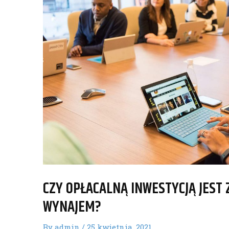
CZY OPŁACALNĄ INWESTYCJĄ JEST
WYNAJEM?
By
admin
/
25 kwietnia, 2021