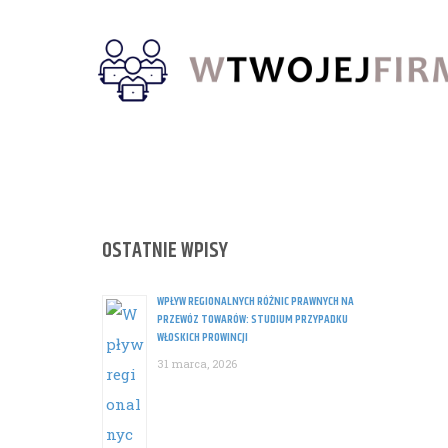
Skip
to
content
OSTATNIE WPISY
WPŁYW REGIONALNYCH RÓŻNIC PRAWNYCH NA
PRZEWÓZ TOWARÓW: STUDIUM PRZYPADKU
WŁOSKICH PROWINCJI
31 marca, 2026