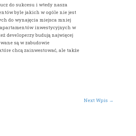
lucz do sukcesu i wtedy nasza
ntów byle jakich w ogóle nie jest
ych do wynajęcia miejsca mniej
p apartamentów inwestycyjnych w
też developerzy budują najwięcej
kowane są w zabudowie
które chcą zainwestować, ale także
Next Wpis
→