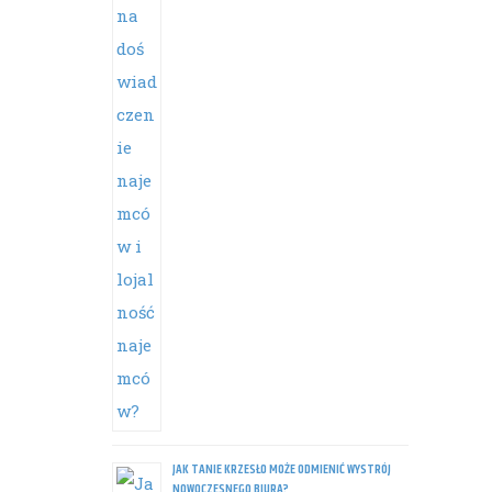
JAK TANIE KRZESŁO MOŻE ODMIENIĆ WYSTRÓJ
NOWOCZESNEGO BIURA?