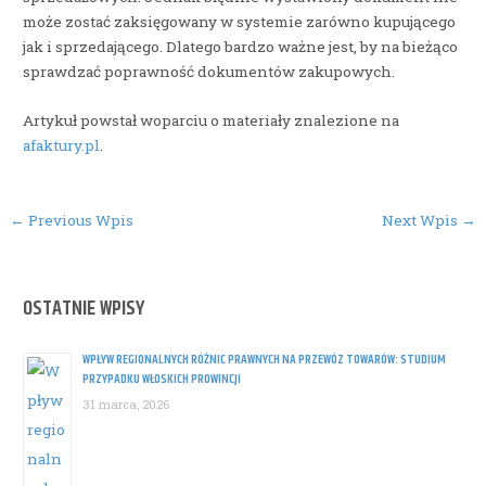
może zostać zaksięgowany w systemie zarówno kupującego
jak i sprzedającego. Dlatego bardzo ważne jest, by na bieżąco
sprawdzać poprawność dokumentów zakupowych.
Artykuł powstał woparciu o materiały znalezione na
afaktury.pl
.
Post
←
Previous Wpis
Next Wpis
→
navigation
OSTATNIE WPISY
WPŁYW REGIONALNYCH RÓŻNIC PRAWNYCH NA PRZEWÓZ TOWARÓW: STUDIUM
PRZYPADKU WŁOSKICH PROWINCJI
31 marca, 2026