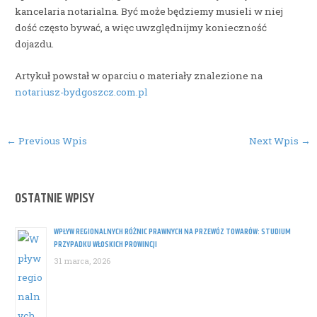
kancelaria notarialna. Być może będziemy musieli w niej
dość często bywać, a więc uwzględnijmy konieczność
dojazdu.
Artykuł powstał w oparciu o materiały znalezione na
notariusz-bydgoszcz.com.pl
Post
←
Previous Wpis
Next Wpis
→
navigation
OSTATNIE WPISY
WPŁYW REGIONALNYCH RÓŻNIC PRAWNYCH NA PRZEWÓZ TOWARÓW: STUDIUM
PRZYPADKU WŁOSKICH PROWINCJI
31 marca, 2026