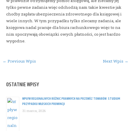
w prawdzie otrzymujemy pomoc księgową, ale zlecamy jej
tylko pewne zadania więc odchodzą nam takie kwestie jak
choćby zapłata ubezpieczenia zdrowotnego dla księgowej i
wiele innych. W tym przypadku tylko zlecamy zadania, ale
księgowa nadal pracuje dla biura rachunkowego więc to na
nim spoczywają obowiązki owych płatności, co jest bardzo
wygodne.
Post
←
Previous Wpis
Next Wpis
→
navigation
OSTATNIE WPISY
WPŁYW REGIONALNYCH RÓŻNIC PRAWNYCH NA PRZEWÓZ TOWARÓW: STUDIUM
PRZYPADKU WŁOSKICH PROWINCJI
31 marca, 2026