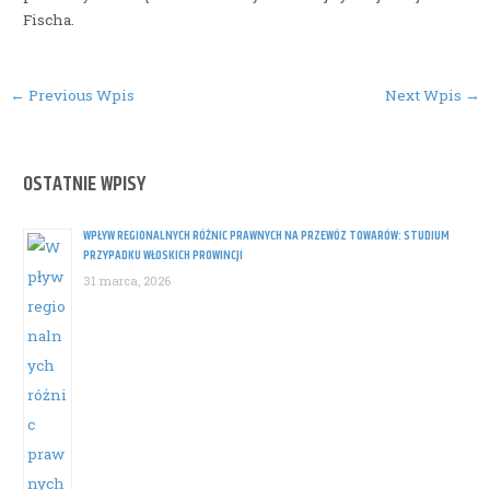
Fischa.
Post
←
Previous Wpis
Next Wpis
→
navigation
OSTATNIE WPISY
WPŁYW REGIONALNYCH RÓŻNIC PRAWNYCH NA PRZEWÓZ TOWARÓW: STUDIUM
PRZYPADKU WŁOSKICH PROWINCJI
31 marca, 2026