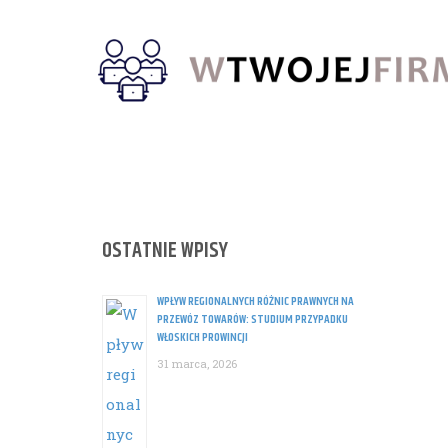
Skip
to
content
OSTATNIE WPISY
WPŁYW REGIONALNYCH RÓŻNIC PRAWNYCH NA
PRZEWÓZ TOWARÓW: STUDIUM PRZYPADKU
WŁOSKICH PROWINCJI
31 marca, 2026