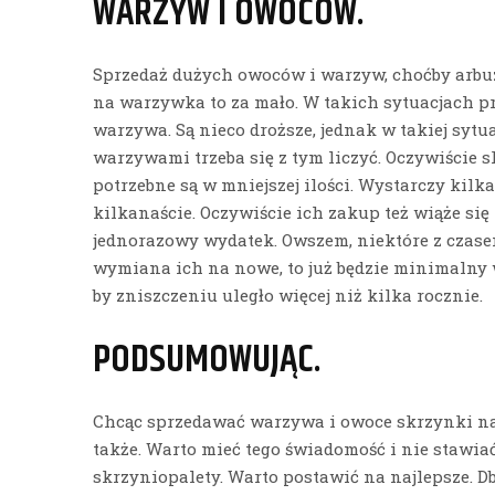
WARZYW I OWOCÓW.
Sprzedaż dużych owoców i warzyw, choćby arbuz
na warzywka to za mało. W takich sytuacjach p
warzywa. Są nieco droższe, jednak w takiej sytua
warzywami trzeba się z tym liczyć. Oczywiście
potrzebne są w mniejszej ilości. Wystarczy kilk
kilkanaście. Oczywiście ich zakup też wiąże się 
jednorazowy wydatek. Owszem, niektóre z czase
wymiana ich na nowe, to już będzie minimalny 
by zniszczeniu uległo więcej niż kilka rocznie.
PODSUMOWUJĄC.
Chcąc sprzedawać warzywa i owoce skrzynki na 
także. Warto mieć tego świadomość i nie stawiać
skrzyniopalety. Warto postawić na najlepsze. D