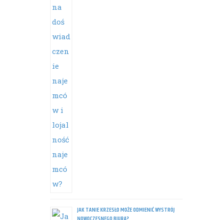
JAK TANIE KRZESŁO MOŻE ODMIENIĆ WYSTRÓJ
NOWOCZESNEGO BIURA?