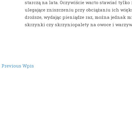
starczą na lata. Oczywiście warto stawiać tylko n
ulegające zniszczeniu przy obciążaniu ich więk
droższe, wydając pieniądze raz, można jednak m
skrzynki czy skrzyniopalety na owoce i warzywa
st
←
Previous Wpis
vigation