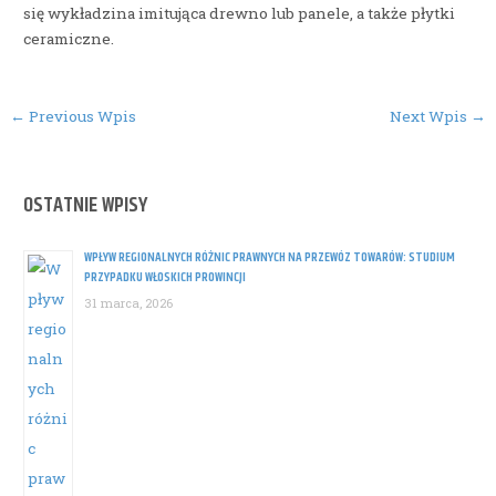
się wykładzina imitująca drewno lub panele, a także płytki
ceramiczne.
Post
←
Previous Wpis
Next Wpis
→
navigation
OSTATNIE WPISY
WPŁYW REGIONALNYCH RÓŻNIC PRAWNYCH NA PRZEWÓZ TOWARÓW: STUDIUM
PRZYPADKU WŁOSKICH PROWINCJI
31 marca, 2026