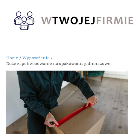
Skip
to
content
Home
Wyposażenie
Duże zapotrzebowanie na opakowania jednorazowe