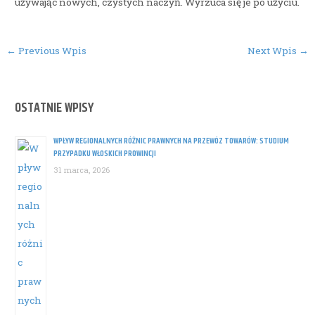
używając nowych, czystych naczyń. Wyrzuca się je po użyciu.
Post
←
Previous Wpis
Next Wpis
→
navigation
OSTATNIE WPISY
WPŁYW REGIONALNYCH RÓŻNIC PRAWNYCH NA PRZEWÓZ TOWARÓW: STUDIUM
PRZYPADKU WŁOSKICH PROWINCJI
31 marca, 2026