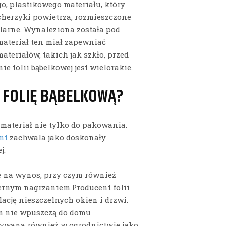
o, plastikowego materiału, który
cherzyki powietrza, rozmieszczone
ularne. Wynaleziona została pod
materiał ten miał zapewniać
eriałów, takich jak szkło, przed
e folii bąbelkowej jest wielorakie.
 FOLIĘ BĄBELKOWĄ?
materiał nie tylko do pakowania.
nt
zachwala jako doskonały
j.
 na wynos, przy czym również
ernym nagrzaniem.Producent folii
lację nieszczelnych okien i drzwi.
m nie wpuszczą do domu
stywana również w ogrodnictwie jako