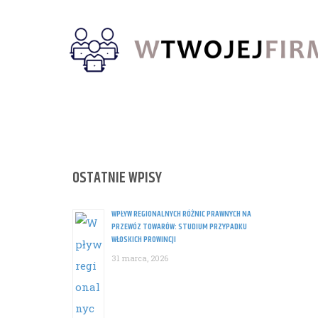
Skip
to
content
OSTATNIE WPISY
WPŁYW REGIONALNYCH RÓŻNIC PRAWNYCH NA
PRZEWÓZ TOWARÓW: STUDIUM PRZYPADKU
WŁOSKICH PROWINCJI
31 marca, 2026