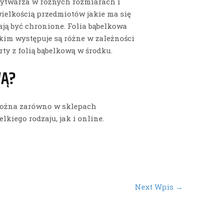
 wytwarza w różnych rozmiarach i
wielkością przedmiotów jakie ma się
ają być chronione. Folia bąbelkowa
kim występuje są różne w zależności
ty z folią bąbelkową w środku.
WĄ?
można zarówno w sklepach
kiego rodzaju, jak i online.
Next Wpis
→