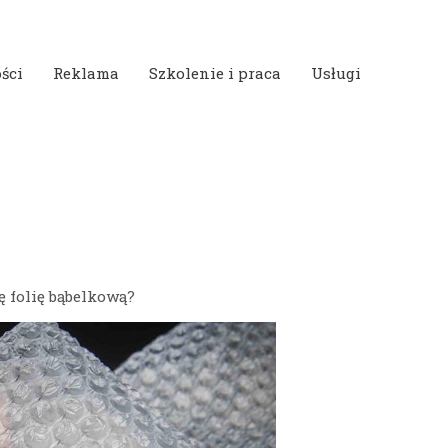
ści
Reklama
Szkolenie i praca
Usługi
ę folię bąbelkową?