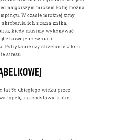
przed najgorszym mrozem.Folię można
kempingu. W czasie mroźnej zimy
 skrobania ich z rana znika.
olana, kiedy musimy wykonywać
 bąbelkowej zapewnia o
 Pstrykanie czy strzelanie z folii
ie stresu
BĄBELKOWEJ
 lat 5o ubiegłego wieku przez
a tapetę, na podstawie której