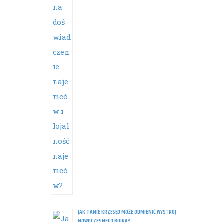
JAK TANIE KRZESŁO MOŻE ODMIENIĆ WYSTRÓJ
NOWOCZESNEGO BIURA?