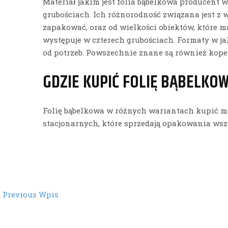
Materiał jakim jest folia bąbelkowa producent
grubościach. Ich różnorodność związana jest z 
zapakować, oraz od wielkości obiektów, które m
występuje w czterech grubościach. Formaty w ja
od potrzeb. Powszechnie znane są również koper
GDZIE KUPIĆ FOLIĘ BĄBELKO
Folię bąbelkowa w różnych wariantach kupić 
stacjonarnych, które sprzedają opakowania wszel
st
←
Previous Wpis
vigation