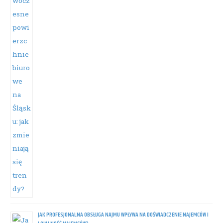
JAK PROFESJONALNA OBSŁUGA NAJMU WPŁYWA NA DOŚWIADCZENIE NAJEMCÓW I