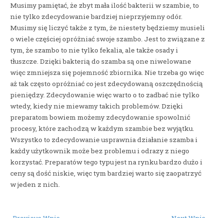
Musimy pamiętać, że zbyt mała ilość bakterii w szambie, to
nie tylko zdecydowanie bardziej nieprzyjemny odór.
Musimy się liczyć także z tym, że niestety będziemy musieli
o wiele częściej opróżniać swoje szambo. Jest to związane z
tym, że szambo to nie tylko fekalia, ale także osady i
tłuszcze. Dzięki bakterią do szamba są one niwelowane
więc zmniejsza się pojemność zbiornika. Nie trzeba go więc
aż tak często opróżniać co jest zdecydowaną oszczędnością
pieniędzy. Zdecydowanie więc warto o to zadbać nie tylko
wtedy, kiedy nie miewamy takich problemów. Dzięki
preparatom bowiem możemy zdecydowanie spowolnić
procesy, które zachodzą w każdym szambie bez wyjątku.
Wszystko to zdecydowanie usprawnia działanie szamba i
każdy użytkownik może bez problemu i odrazy z niego
korzystać. Preparatów tego typu jest na rynku bardzo dużo i
ceny są dość niskie, więc tym bardziej warto się zaopatrzyć
w jeden z nich.
Post