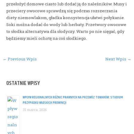
przełożyć domowe ciasto lub dodać ją do naleśników. Musy i
przeciery owocowe sprawdzą się podczas rozszerzania
diety niemowlakom, gładka konsystencja ułatwi połykanie.
Soki można dodać do wody lub herbaty. Przetwory owocowe
to słodka alternatywa dla słodyczy. Warto po nie sięgać, gdy
będziemy mieli ochotę na coś słodkiego.
Post
←
Previous Wpis
Next Wpis
→
navigation
OSTATNIE WPISY
WPŁYW REGIONALNYCH RÓŻNIC PRAWNYCH NA PRZEWÓZ TOWARÓW: STUDIUM
PRZYPADKU WŁOSKICH PROWINCJI
31 marca, 2026