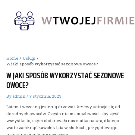
Skip
to
content
Home
Usługi
W jaki sposób wykorzystać sezonowe owoce?
W JAKI SPOSÓB WYKORZYSTAĆ SEZONOWE
OWOCE?
By
admin
/
7 stycznia, 2023
Latem i wczesną jesienią drzewa i krzewy uginają się od
dorodnych owoców. Często nie ma możliwości, aby zjeść
wszystko to, czym obdarowała nas matka natura, dlatego
warto zamknąć kawałek lata w słoikach, przygotowując
naturalne przetwory owocowe.