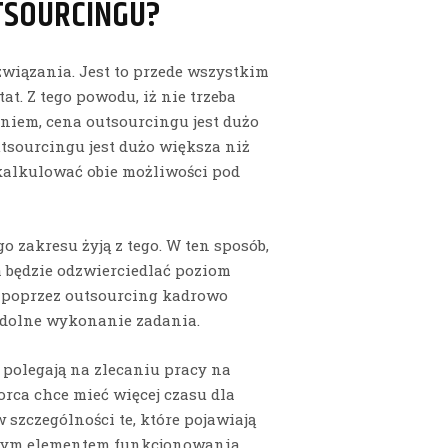
TSOURCINGU?
rozwiązania. Jest to przede wszystkim
at. Z tego powodu, iż nie trzeba
niem, cena outsourcingu jest dużo
utsourcingu jest dużo większa niż
kalkulować obie możliwości pod
go zakresu żyją z tego. W ten sposób,
będzie odzwierciedlać poziom
że poprzez outsourcing kadrowo
udolne wykonanie zadania.
 polegają na zlecaniu pracy na
orca chce mieć więcej czasu dla
 szczególności te, które pojawiają
tałym elementem funkcjonowania