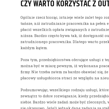
CZY WARTO KORZYSTAĆ Z OU
Ogólnie rzecz biorąc, istnieje wiele zalet tego 
tańsze, niż zatrudnianie pracownika na pełen et
płacić wszelkich opłata związanych z zatrudnie
niższa. Bardzo często bywa tak, iż dostępność o
zatrudnionego pracownika. Dlatego warto prze
każdym kątem.
Poza tym, przedsiębiorstwa oferujące usługi z te
można być w miarę pewnym, iż wykonana praca 
firmy. Nie trzeba zatem za bardzo obawiać się, 
płacowy usługobiorca straci ze względu na nie
Podsumowując, wszelkiego rodzaju usługi, które
zewnątrz to dobre rozwiązanie, kiedy przedsiębi
siebie. Bardzo wiele zadań może być zleconych, w
się okresowo. Jeżeli jednak dane zadania są s