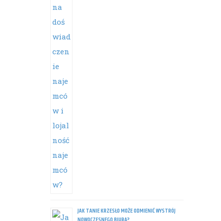
JAK TANIE KRZESŁO MOŻE ODMIENIĆ WYSTRÓJ
NOWOCZESNEGO BIURA?