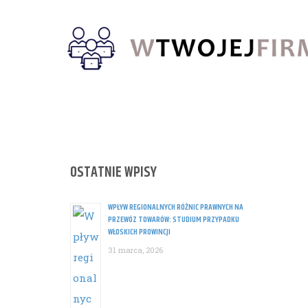
Skip
to
content
OSTATNIE WPISY
WPŁYW REGIONALNYCH RÓŻNIC PRAWNYCH NA
PRZEWÓZ TOWARÓW: STUDIUM PRZYPADKU
WŁOSKICH PROWINCJI
31 marca, 2026