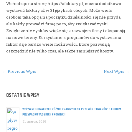
Wchodząc na stronę https://afaktury.pl, można dodatkowo
wystawić faktury aż w 31 językach obcych. Może wielu
osobom taka opcja na początku działalności się nie przyda,
ale każdy prowadzi firmę po to, aby zwiększać zyski.
Zwiększenie zysków wiąże się z rozwojem firmy i ekspansją
na nowe tereny. Korzystanie z programów do wystawiania
faktur daje bardzo wiele możliwości, które pozwalają
oszczędzić nie tylko czas, ale także zmniejszyć koszty.
Post
←
Previous Wpis
Next Wpis
→
navigation
OSTATNIE WPISY
WPŁYW REGIONALNYCH RÓŻNIC PRAWNYCH NA PRZEWÓZ TOWARÓW: STUDIUM
PRZYPADKU WŁOSKICH PROWINCJI
31 marca, 2026