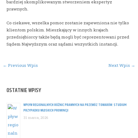
bardziej skomplikowanym stworzeniem ekspertyz
prawnych.
Co ciekawe, wszelka pomoc zostanie zapewniona nie tylko
klientom polskim. Mieszkający w innych krajach
przedsiębiorcy także będą mogli być reprezentowani przed
Sądem Najwyższym oraz sądami wszystkich instancji.
Post
←
Previous Wpis
Next Wpis
→
navigation
OSTATNIE WPISY
WPŁYW REGIONALNYCH RÓŻNIC PRAWNYCH NA PRZEWÓZ TOWARÓW: STUDIUM
PRZYPADKU WŁOSKICH PROWINCJI
31 marca, 2026