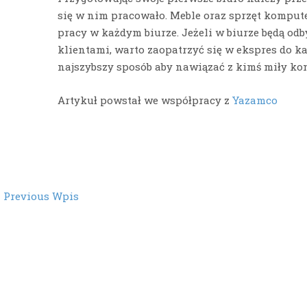
się w nim pracowało. Meble oraz sprzęt kompu
pracy w każdym biurze. Jeżeli w biurze będą od
klientami, warto zaopatrzyć się w ekspres do k
najszybszy sposób aby nawiązać z kimś miły kon
Artykuł powstał we współpracy z
Yazamco
st
←
Previous Wpis
vigation