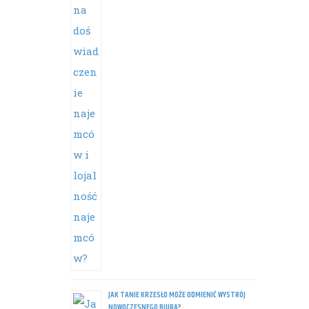
JAK TANIE KRZESŁO MOŻE ODMIENIĆ WYSTRÓJ
NOWOCZESNEGO BIURA?