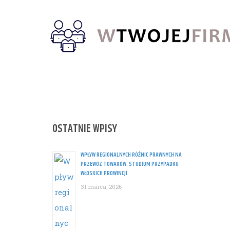
Skip
to
content
OSTATNIE WPISY
WPŁYW REGIONALNYCH RÓŻNIC PRAWNYCH NA
PRZEWÓZ TOWARÓW: STUDIUM PRZYPADKU
WŁOSKICH PROWINCJI
31 marca, 2026