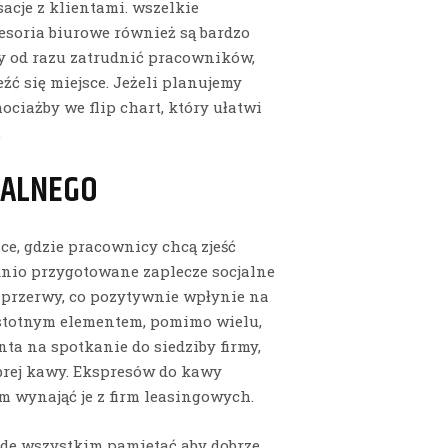
cje z klientami. wszelkie
cesoria biurowe również są bardzo
y od razu zatrudnić pracowników,
źć się miejsce. Jeżeli planujemy
ciażby we flip chart, który ułatwi
.
JALNEGO
ce, gdzie pracownicy chcą zjeść
dnio przygotowane zaplecze socjalne
 przerwy, co pozytywnie wpłynie na
istotnym elementem, pomimo wielu,
nta na spotkanie do siedziby firmy,
obrej kawy. Ekspresów do kawy
m wynająć je z firm leasingowych.
ede wszystkim pamiętać aby dobrze