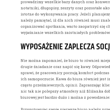
prowadzimy wszelkie bazy danych oraz konwersa
notatniki, długopisy, zeszyty oraz pozostałe ak
istotne do wykonywania pracy. Jeżeli planujem
należy pamiętać, iż dla nich również musi znale
organizować spotkania, warto zaopatrzyć się cho
wyjaśnianie wszelkich zaistniałych problemów
WYPOSAŻENIE ZAPLECZA SOC
Nie można zapomnieć, że biuro to również miejs
drugie śniadanie oraz napić się kawy. Odpowie
sprawi, że pracownicy poczują komfort podczas
ich samopoczucie. Kawa do biura również jest 
często prześmiewczych, opinii. Zapraszając klie
nic tak nie polepszy atmosfery niż filiżanka d
biurowej jest bardzo dużo i można z powodzenie
Przygotowując swoje pierwsze biuro należy prz