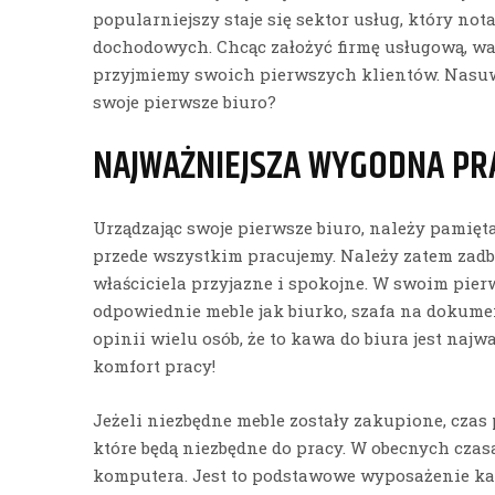
popularniejszy staje się sektor usług, który not
dochodowych. Chcąc założyć firmę usługową, war
przyjmiemy swoich pierwszych klientów. Nasuw
swoje pierwsze biuro?
NAJWAŻNIEJSZA WYGODNA PR
Urządzając swoje pierwsze biuro, należy pamiętać
przede wszystkim pracujemy. Należy zatem zadbać
właściciela przyjazne i spokojne. W swoim pier
odpowiednie meble jak biurko, szafa na dokume
opinii wielu osób, że to kawa do biura jest najw
komfort pracy!
Jeżeli niezbędne meble zostały zakupione, czas
które będą niezbędne do pracy. W obecnych cza
komputera. Jest to podstawowe wyposażenie każ