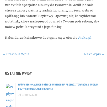
zeszyt lub specjalne albumy do rysowania. Jeśli jednak
chcesz zapisywać listy zadań lub plany, możesz wybrać
aplikację lub notatnik cyfrowy. Upewnij się, że wybierasz
notatnik, który najlepiej odpowiada Twoim potrzebom, aby
móc w pełni korzystać z jego funkcji.
Kalendarze książkowe dostępne są w ofercie
Ateko.pl
Post
←
Previous Wpis
Next Wpis
→
navigation
OSTATNIE WPISY
WPŁYW REGIONALNYCH RÓŻNIC PRAWNYCH NA PRZEWÓZ TOWARÓW: STUDIUM
PRZYPADKU WŁOSKICH PROWINCJI
31 marca, 2026