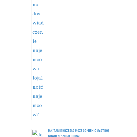
JAK TANIE KRZESŁO MOŻE ODMIENIĆ WYSTRÓJ
NOWOCZESNEGO BIURA?