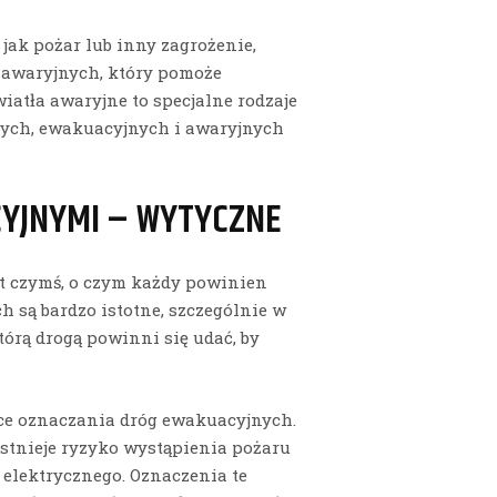
 jak pożar lub inny zagrożenie,
ł awaryjnych, który pomoże
iatła awaryjne to specjalne rodzaje
zych, ewakuacyjnych i awaryjnych
CYJNYMI – WYTYCZNE
st czymś, o czym każdy powinien
 są bardzo istotne, szczególnie w
tórą drogą powinni się udać, by
ące oznaczania dróg ewakuacyjnych.
istnieje ryzyko wystąpienia pożaru
 elektrycznego. Oznaczenia te