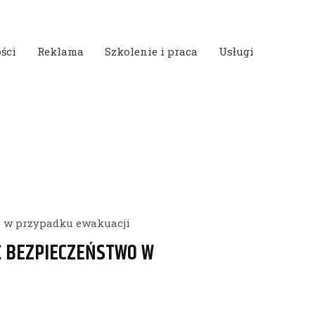
ści
Reklama
Szkolenie i praca
Usługi
o w przypadku ewakuacji
Ć BEZPIECZEŃSTWO W