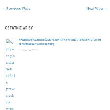
Post
←
Previous Wpis
Next Wpis
→
navigation
OSTATNIE WPISY
WPŁYW REGIONALNYCH RÓŻNIC PRAWNYCH NA PRZEWÓZ TOWARÓW: STUDIUM
PRZYPADKU WŁOSKICH PROWINCJI
31 marca, 2026