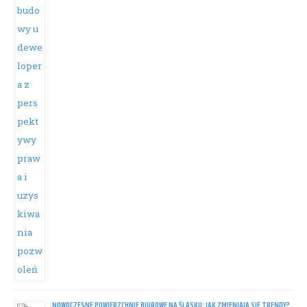
NOWOCZESNE POWIERZCHNIE BIUROWE NA ŚLĄSKU: JAK ZMIENIAJĄ SIĘ TRENDY?