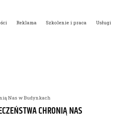
ści
Reklama
Szkolenie i praca
Usługi
onią Nas w Budynkach
IECZEŃSTWA CHRONIĄ NAS