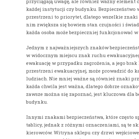
przyciągają uwagę, ale również ważny element 
każdej instytucji czy budynku. Bezpieczeństwo 
przestrzeni to priorytet, dlatego wszelkie znak
nim zwiększa się bowiem stan czujności i świa
każda osoba może bezpieczniej funkcjonować w
Jednym z najważniejszych znaków bezpieczeńst
w widocznym miejscu znak ruchu ewakuacyjneg
ewakuację w przypadku zagrożenia, a jego brak
przestrzeni ewakuacyjnej, może prowadzić do ka
ludziach. Nie mniej ważne są również znaki pr
każda chwila jest ważna, dlatego dobrze oznako
zawsze można się zapoznać, jest kluczowa dla 
budynku.
Innymi znakami bezpieczeństwa, które często 
tablicy, jednak z różnymi oznaczeniami, są te 
kierowców. Witryna sklepu czy drzwi wejściow