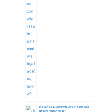
JAK TANIE KRZESŁO MOŻE ODMIENIĆ WYSTRÓJ
NOWOCZESNEGO BIURA?