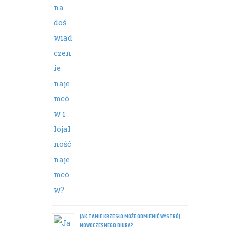
JAK TANIE KRZESŁO MOŻE ODMIENIĆ WYSTRÓJ
NOWOCZESNEGO BIURA?