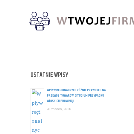
Skip
to
content
OSTATNIE WPISY
WPŁYW REGIONALNYCH RÓŻNIC PRAWNYCH NA
PRZEWÓZ TOWARÓW: STUDIUM PRZYPADKU
WŁOSKICH PROWINCJI
31 marca, 2026