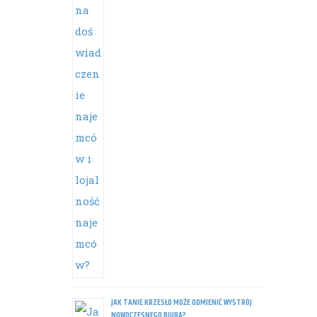
JAK TANIE KRZESŁO MOŻE ODMIENIĆ WYSTRÓJ
NOWOCZESNEGO BIURA?