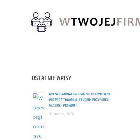
Skip
to
content
OSTATNIE WPISY
WPŁYW REGIONALNYCH RÓŻNIC PRAWNYCH NA
PRZEWÓZ TOWARÓW: STUDIUM PRZYPADKU
WŁOSKICH PROWINCJI
31 marca, 2026