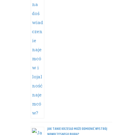
JAK TANIE KRZESŁO MOŻE ODMIENIĆ WYSTRÓJ
NOWOCZESNEGO BIURA?