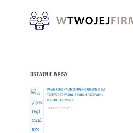
Skip
to
content
OSTATNIE WPISY
WPŁYW REGIONALNYCH RÓŻNIC PRAWNYCH NA
PRZEWÓZ TOWARÓW: STUDIUM PRZYPADKU
WŁOSKICH PROWINCJI
31 marca, 2026