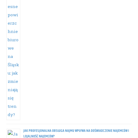
JAK PROFESJONALNA OBSŁUGA NAJMU WPŁYWA NA DOŚWIADCZENIE NAJEMCÓW I
LOJALNOŚĆ NAJEMCÓW?