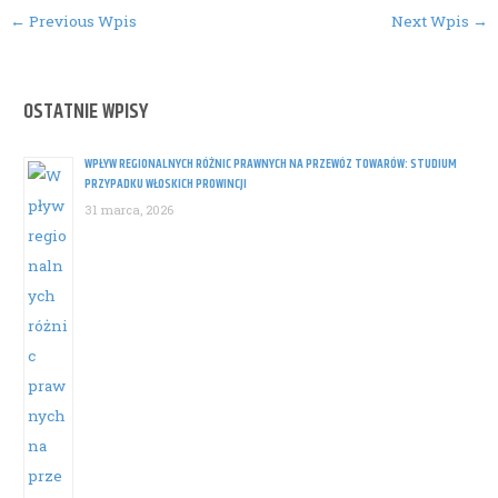
Post
←
Previous Wpis
Next Wpis
→
navigation
OSTATNIE WPISY
WPŁYW REGIONALNYCH RÓŻNIC PRAWNYCH NA PRZEWÓZ TOWARÓW: STUDIUM
PRZYPADKU WŁOSKICH PROWINCJI
31 marca, 2026