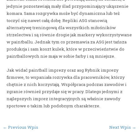
jedynie pozostawiają mały ślad przypominający ukąszenie
komara. Sama rozgrywka może być dynamiczna lub też
toczyć się nawet całą dobę. Repliki ASG stanowią
alternatywę treningową dla wszystkich miłośników
strzelectwa i są równie drogie jak markery wykorzystywane
w paintballu. Jednak tym co przemawia za ASG jest tańsza
produkcja i sam koszt kulek, które w przeciwieństwie do
paintballowych nie maja w sobie farby i są mniejsze.
Jak widać paintball imprezy oraz asg Rybnik imprezy
firmowe, to wspaniała rozrywka dla pracowników, którzy
chętnie z nich korzystają. Współpraca podczas zawodów i
zgranie również przydaje się w pracy. Dlatego jednymi z
najlepszych imprez integracyjnych są właśnie zawody
sportowe o takim lub podobnym charakterze.
Post
←
Previous Wpis
Next Wpis
→
navigation