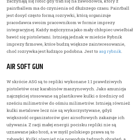
zaczynają się robić gdy trafi się na zawodowca, który z
paintballem ma do czynienia od dłuższego czasu. Paintball
jest dosyć często formą rozrywki, którą organizuje
pracodawca swoim pracownikom w formie imprezy
integracyjnej. Każdy mężczyzna jako mały chłopiec uwielbiał
bawić się pistoletami. Istnieją jednak w mieście Rybnik
imprezy firmowe, które budzą większe zainteresowanie,
choć rozrywka jest łudząco podobna. Jest to
asg rybnik
.
AIR SOFT GUN
W skrócie ASG są to repliki wykonane 1:1 prawdziwych
pistoletów oraz karabinów maszynowych. Jako amunicja
najczęściej stosowane są plastikowe kulki o średnicy od
sześciu milimetrów do ośmiu milimetrów. Istnieją również
kulki metalowe lecz nie są wykorzystywane, gdyż
większość organizatorów gier airsoftowych zakazuje ich
używania. Z racji małej energii pocisku repliki nie są
uznawane jako broń, a w myśl polskiego prawa są to
zabawki. Kulki również nie powodują żadnych obrażeń, a