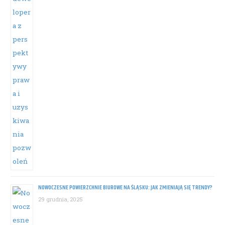
NOWOCZESNE POWIERZCHNIE BIUROWE NA ŚLĄSKU: JAK ZMIENIAJĄ SIĘ TRENDY?
29 grudnia, 2025