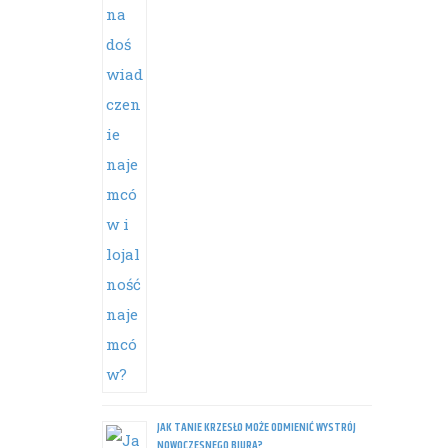
JAK TANIE KRZESŁO MOŻE ODMIENIĆ WYSTRÓJ
NOWOCZESNEGO BIURA?