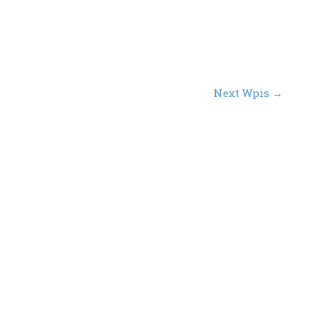
st
Next Wpis
→
vigation