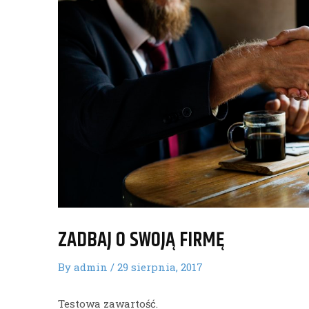
ZADBAJ O SWOJĄ FIRMĘ
By
admin
/
29 sierpnia, 2017
Testowa zawartość.