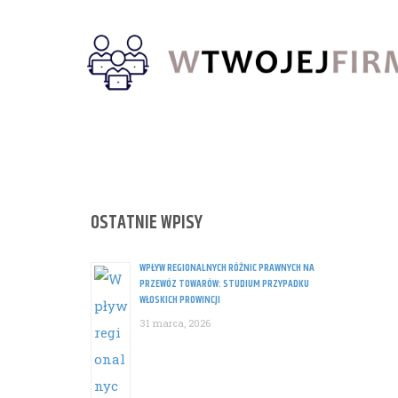
Skip
to
content
OSTATNIE WPISY
WPŁYW REGIONALNYCH RÓŻNIC PRAWNYCH NA
PRZEWÓZ TOWARÓW: STUDIUM PRZYPADKU
WŁOSKICH PROWINCJI
31 marca, 2026