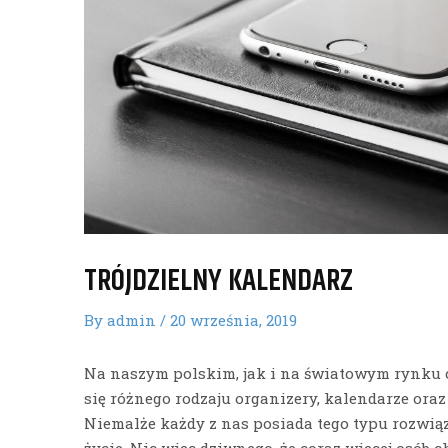
TRÓJDZIELNY KALENDARZ
By
admin
/
20 września, 2019
Na naszym polskim, jak i na światowym rynku 
się różnego rodzaju organizery, kalendarze oraz r
Niemalże każdy z nas posiada tego typu rozwi
życie. Nic więc dziwnego, że coraz więcej osób c