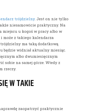
lendarz trójdzielny
. Jest on nie tylko
 także niesamowicie praktyczny. Na
m miejscu u kogoś w pracy albo w
 i może z takiego kalendarza
 trójdzielny ma taką dodatkową
u będzie widniał aktualny miesiąc.
esięcznym albo dwumiesięcznym
 sobie na samej górze. Wtedy z
m rzeczy.
IĘ W TAKIE
 naprawdę zaopatrzyć praktycznie