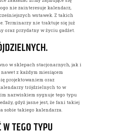
ogo nie zainteresuje kalendarz,
cześniejszych wstawek. Z takich
e. Terminarzy nie traktuje się już
ajny oraz przydatny w życiu gadżet.
JDZIELNYCH.
wno w sklepach stacjonarnych, jak i
a nawet z każdym miesiącem
się projektowaniem oraz
alendarzy trójdzielnych to w
woim nazwiskiem sygnuje tego typu
aży, gdyż jasne jest, że fani takiej
a sobie takiego kalendarza.
Ć W TEGO TYPU