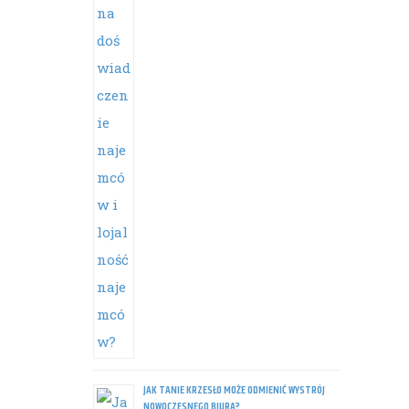
JAK TANIE KRZESŁO MOŻE ODMIENIĆ WYSTRÓJ
NOWOCZESNEGO BIURA?