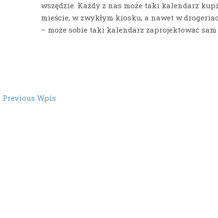
wszędzie. Każdy z nas może taki kalendarz kup
mieście, w zwykłym kiosku, a nawet w drogeriach
– może sobie taki kalendarz zaprojektować sam
st
←
Previous Wpis
vigation