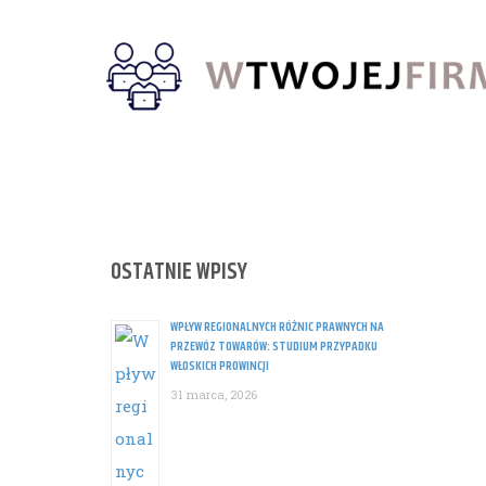
Skip
to
content
OSTATNIE WPISY
WPŁYW REGIONALNYCH RÓŻNIC PRAWNYCH NA
PRZEWÓZ TOWARÓW: STUDIUM PRZYPADKU
WŁOSKICH PROWINCJI
31 marca, 2026