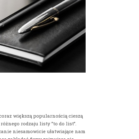
coraz większą popularnością cieszą
óżnego rodzaju listy ”to do list”.
ązanie niesamowicie ułatwiające nam
hce zakładać firmy zajmujące się