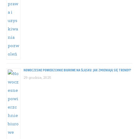
NOWOCZESNE POWIERZCHNIE BIUROWE NA ŚLĄSKU: JAK ZMIENIAJĄ SIĘ TRENDY?
29 grudnia, 2025