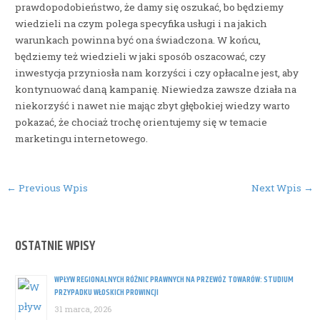
prawdopodobieństwo, że damy się oszukać, bo będziemy
wiedzieli na czym polega specyfika usługi i na jakich
warunkach powinna być ona świadczona. W końcu,
będziemy też wiedzieli w jaki sposób oszacować, czy
inwestycja przyniosła nam korzyści i czy opłacalne jest, aby
kontynuować daną kampanię. Niewiedza zawsze działa na
niekorzyść i nawet nie mając zbyt głębokiej wiedzy warto
pokazać, że chociaż trochę orientujemy się w temacie
marketingu internetowego.
Post
←
Previous Wpis
Next Wpis
→
navigation
OSTATNIE WPISY
WPŁYW REGIONALNYCH RÓŻNIC PRAWNYCH NA PRZEWÓZ TOWARÓW: STUDIUM
PRZYPADKU WŁOSKICH PROWINCJI
31 marca, 2026